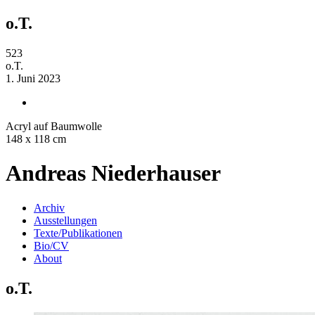
o.T.
523
o.T.
1. Juni 2023
Acryl auf Baumwolle
148 x 118 cm
Andreas Niederhauser
Archiv
Ausstellungen
Texte/Publikationen
Bio/CV
About
o.T.